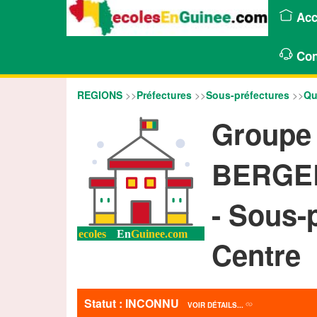
Acc
Con
REGIONS
>>
Préfectures
>>
Sous-préfectures
>>
Qu
Groupe 
BERGE
- Sous-
Centre
Statut : INCONNU
VOIR DÉTAILS...