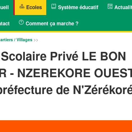
ueil
Ecoles
Système éducatif
Actuali
tact
Comment ça marche ?
artiers / Villages
>>
Scolaire Privé LE BON
R - NZEREKORE OUES
préfecture de N'Zérékoré