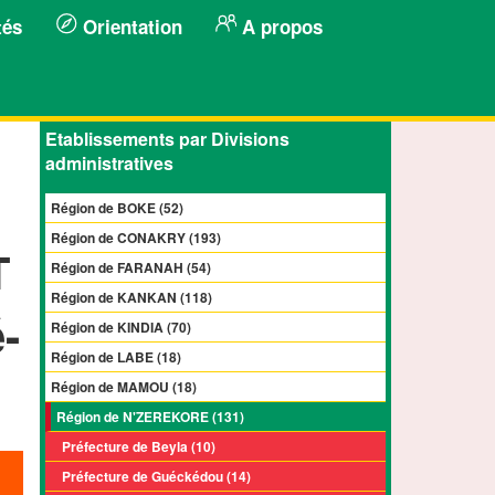
tés
Orientation
A propos
Etablissements par Divisions
administratives
Région de BOKE (52)
Région de CONAKRY (193)
T
Région de FARANAH (54)
Région de KANKAN (118)
-
Région de KINDIA (70)
Région de LABE (18)
Région de MAMOU (18)
Région de N'ZEREKORE (131)
Préfecture de Beyla (10)
Préfecture de Guéckédou (14)