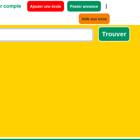
r compte
|
Ajouter une école
Poster annonce
Aide aux exos