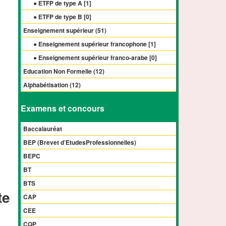
● ETFP de type A [
1
]
● ETFP de type B [
0
]
Enseignement supérieur (
51
)
● Enseignement supérieur francophone [
1
]
● Enseignement supérieur franco-arabe [
0
]
Education Non Formelle (
12
)
Alphabétisation (
12
)
Examens et concours
Baccalauréat
BEP (Brevet d’EtudesProfessionnelles)
BEPC
BT
BTS
te
CAP
CEE
CQP