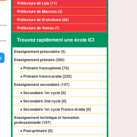
Préfecture de Lola (11)
Préfecture de Macenta (3)
Préfecture de N’zérékoré (86)
Préfecture de Yomou (7)
Trouvez rapidement une école ICI
Enseignement préscolaire (
5
)
e
Enseignement primaire (
300
)
● Primaire francophone [
75
]
● Primaire franco-arabe [
225
]
Enseignement secondaire (
147
)
● Secondaire 1er cycle [
0
]
● Secondaire 2nd cycle [
0
]
● Secondaire 1er cycle Franco-Arabe [
0
]
Enseignement technique et formation
professionnelle (
197
)
● Post-primaire [
0
]