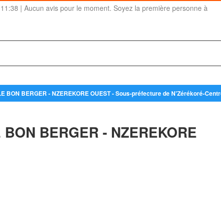
 11:38 | Aucun avis pour le moment. Soyez la première personne à
ivé LE BON BERGER - NZEREKORE OUEST - Sous-préfecture de N'Zérékoré-Centr
 LE BON BERGER - NZEREKORE