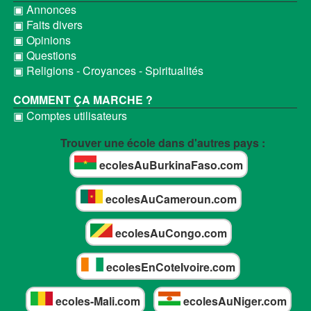
▣ Annonces
▣ Faits divers
▣ Opinions
▣ Questions
▣ Religions - Croyances - Spiritualités
COMMENT ÇA MARCHE ?
▣ Comptes utilisateurs
Trouver une école dans d'autres pays :
ecolesAuBurkinaFaso.com
ecolesAuCameroun.com
ecolesAuCongo.com
ecolesEnCoteIvoire.com
ecoles-Mali.com
ecolesAuNiger.com