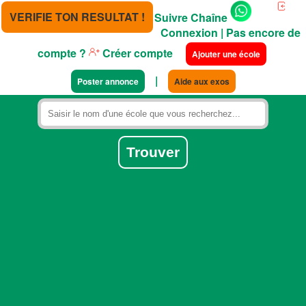
VERIFIE TON RESULTAT !
Suivre Chaîne
Connexion
| Pas encore de
compte ?
Créer compte
Ajouter une école
|
Poster annonce
Aide aux exos