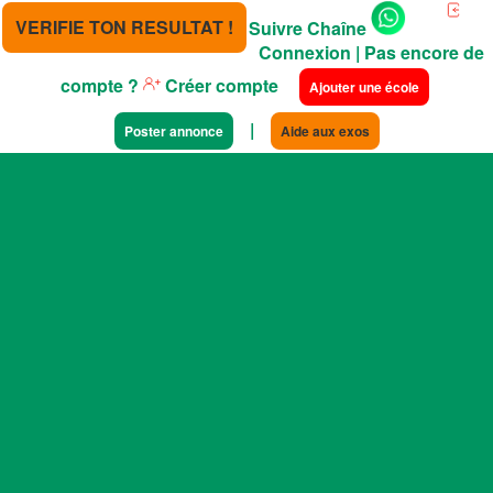
VERIFIE TON RESULTAT !
Suivre Chaîne
Connexion
| Pas encore de
compte ?
Créer compte
Ajouter une école
|
Poster annonce
Aide aux exos