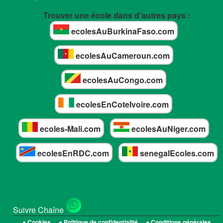
Trouver une école dans d'autres pays :
ecolesAuBurkinaFaso.com
ecolesAuCameroun.com
ecolesAuCongo.com
ecolesEnCoteIvoire.com
ecoles-Mali.com
ecolesAuNiger.com
ecolesEnRDC.com
senegalEcoles.com
Suivre Chaîne
● Cookies
● Politique de confidentialité
● Conditions générales