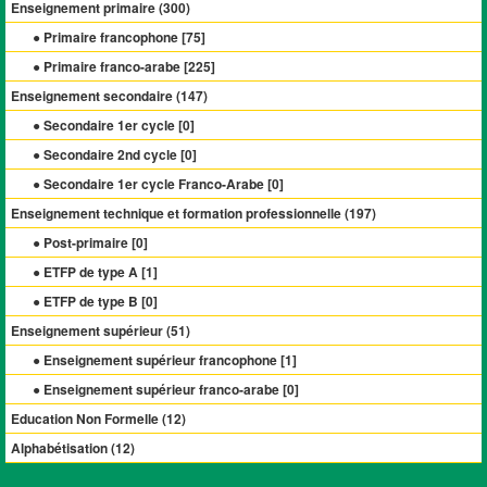
Enseignement primaire (
300
)
● Primaire francophone [
75
]
● Primaire franco-arabe [
225
]
Enseignement secondaire (
147
)
● Secondaire 1er cycle [
0
]
● Secondaire 2nd cycle [
0
]
● Secondaire 1er cycle Franco-Arabe [
0
]
Enseignement technique et formation professionnelle (
197
)
● Post-primaire [
0
]
● ETFP de type A [
1
]
● ETFP de type B [
0
]
Enseignement supérieur (
51
)
● Enseignement supérieur francophone [
1
]
● Enseignement supérieur franco-arabe [
0
]
Education Non Formelle (
12
)
Alphabétisation (
12
)