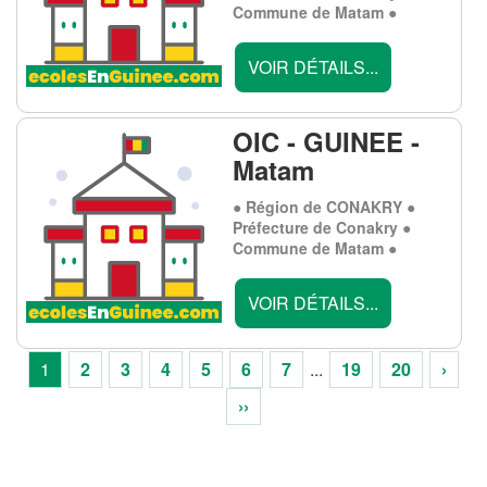
Commune de Matam ●
VOIR DÉTAILS...
OIC - GUINEE -
Matam
● Région de CONAKRY ●
Préfecture de Conakry ●
Commune de Matam ●
VOIR DÉTAILS...
1
2
3
4
5
6
7
...
19
20
›
››