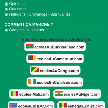
▣ Opinions
▣ Questions
▣ Religions - Croyances - Spiritualités
COMMENT ÇA MARCHE ?
▣ Comptes utilisateurs
Trouver une école dans d'autres pays :
ecolesAuBurkinaFaso.com
ecolesAuCameroun.com
ecolesAuCongo.com
ecolesEnCoteIvoire.com
ecoles-Mali.com
ecolesAuNiger.com
ecolesEnRDC.com
senegalEcoles.com