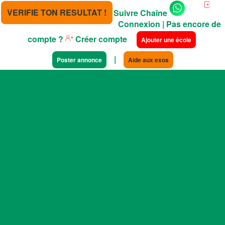
VERIFIE TON RESULTAT !
Suivre Chaîne
Connexion
| Pas encore de
compte ?
Créer compte
Ajouter une école
|
Poster annonce
Aide aux exos