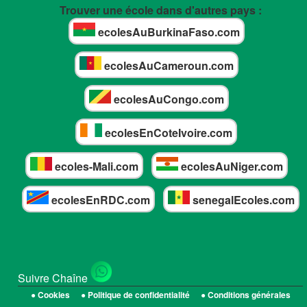
Trouver une école dans d'autres pays :
ecolesAuBurkinaFaso.com
ecolesAuCameroun.com
ecolesAuCongo.com
ecolesEnCoteIvoire.com
ecoles-Mali.com
ecolesAuNiger.com
ecolesEnRDC.com
senegalEcoles.com
Suivre Chaîne
● Cookies
● Politique de confidentialité
● Conditions générales