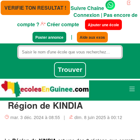
VERIFIE TON RESULTAT !
Suivre Chaîne
Connexion
| Pas encore de
compte ?
Créer compte
Ajouter une école
|
Poster annonce
Aide aux exos
Région de KINDIA
mar. 3 déc. 2024 à 08:55 |
dim. 8 juin 2025 à 00:12