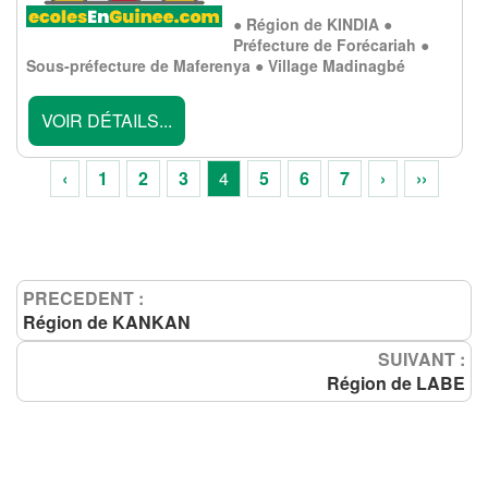
● Région de KINDIA ●
Préfecture de Forécariah ●
Sous-préfecture de Maferenya ● Village Madinagbé
VOIR DÉTAILS...
‹
1
2
3
4
5
6
7
›
››
PRECEDENT :
Région de KANKAN
SUIVANT :
Région de LABE