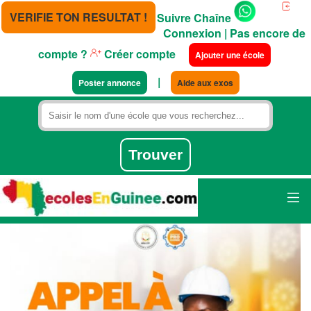
VERIFIE TON RESULTAT !
Suivre Chaîne
Connexion
| Pas encore de
compte ?
Créer compte
Ajouter une école
|
Poster annonce
Aide aux exos