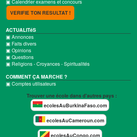
▣ Calendrier examens et concours
VERIFIE TON RESULTAT !
ACTUALITéS
▣ Annonces
▣ Faits divers
▣ Opinions
▣ Questions
▣ Religions - Croyances - Spiritualités
COMMENT ÇA MARCHE ?
▣ Comptes utilisateurs
Trouver une école dans d'autres pays :
ecolesAuBurkinaFaso.com
ecolesAuCameroun.com
ecolesAuCongo.com