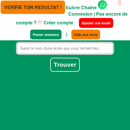
VERIFIE TON RESULTAT !
Suivre Chaîne
Connexion
| Pas encore de
compte ?
Créer compte
Ajouter une école
|
Poster annonce
Aide aux exos