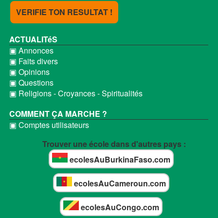
VERIFIE TON RESULTAT !
ACTUALITéS
▣ Annonces
▣ Faits divers
▣ Opinions
▣ Questions
▣ Religions - Croyances - Spiritualités
COMMENT ÇA MARCHE ?
▣ Comptes utilisateurs
Trouver une école dans d'autres pays :
ecolesAuBurkinaFaso.com
ecolesAuCameroun.com
ecolesAuCongo.com