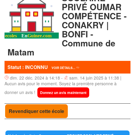
PRIVÉ OUMAR
COMPÉTENCE -
CONAKRY |
BONFI -
Commune de
Matam
Statut : INCONNU
VOIR DÉTAILS...
dim. 22 déc. 2024 à 14:18 -
sam. 14 juin 2025 à 11:38 |
Aucun avis pour le moment. Soyez la première personne à
donner un avis !
Donnez un avis maintenant
Revendiquer cette école