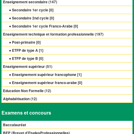
Enseignement secondaire (
147
)
● Secondaire 1er cycle [
0
]
● Secondaire 2nd cycle [
0
]
● Secondaire 1er cycle Franco-Arabe [
0
]
Enseignement technique et formation professionnelle (
197
)
● Post-primaire [
0
]
● ETFP de type A [
1
]
● ETFP de type B [
0
]
Enseignement supérieur (
51
)
● Enseignement supérieur francophone [
1
]
● Enseignement supérieur franco-arabe [
0
]
Education Non Formelle (
12
)
Alphabétisation (
12
)
Examens et concours
Baccalauréat
BEP (Brevet d’EtudesProfessionnelles)