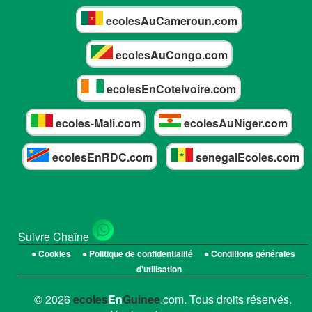
ecolesAuCameroun.com
ecolesAuCongo.com
ecolesEnCoteIvoire.com
ecoles-Mali.com
ecolesAuNiger.com
ecolesEnRDC.com
senegalEcoles.com
Suivre Chaîne
● Cookies
● Politique de confidentialité
● Conditions générales
d'utilisation
© 2026
ecoles
En
Guinee
.com. Tous droits réservés.