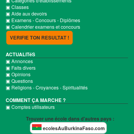
▣ Catégories d'établissements
▣ Classes
▣ Aide aux devoirs
▣ Examens - Concours - Diplômes
▣ Calendrier examens et concours
VERIFIE TON RESULTAT !
ACTUALITéS
▣ Annonces
▣ Faits divers
▣ Opinions
▣ Questions
▣ Religions - Croyances - Spiritualités
COMMENT ÇA MARCHE ?
▣ Comptes utilisateurs
Trouver une école dans d'autres pays :
ecolesAuBurkinaFaso.com