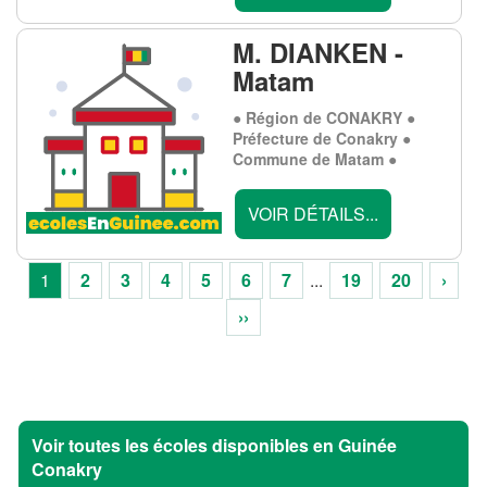
M. DIANKEN -
Matam
● Région de CONAKRY ●
Préfecture de Conakry ●
Commune de Matam ●
VOIR DÉTAILS...
1
2
3
4
5
6
7
...
19
20
›
››
Voir toutes les écoles disponibles en Guinée
Conakry