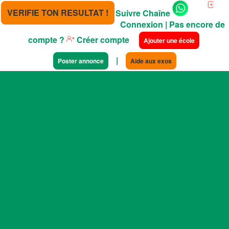
VERIFIE TON RESULTAT !
Suivre Chaîne
Connexion
| Pas encore de
compte ?
Créer compte
Ajouter une école
|
Poster annonce
Aide aux exos