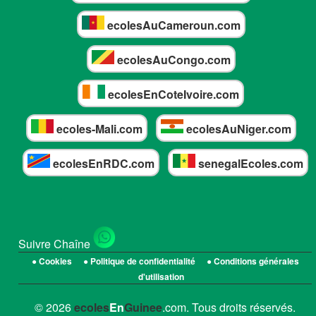
ecolesAuCameroun.com
ecolesAuCongo.com
ecolesEnCoteIvoire.com
ecoles-Mali.com
ecolesAuNiger.com
ecolesEnRDC.com
senegalEcoles.com
Suivre Chaîne
● Cookies
● Politique de confidentialité
● Conditions générales
d'utilisation
© 2026
ecoles
En
Guinee
.com. Tous droits réservés.