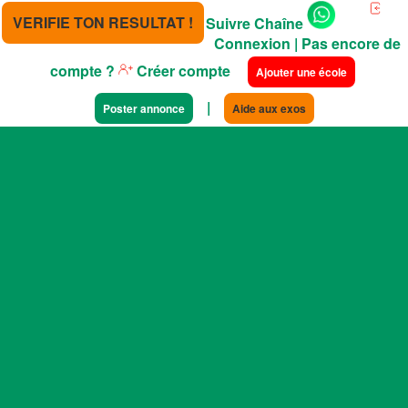
VERIFIE TON RESULTAT !
Suivre Chaîne
Connexion
| Pas encore de
compte ?
Créer compte
Ajouter une école
|
Poster annonce
Aide aux exos