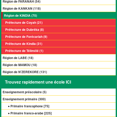
Région de FARANAH (54)
Région de KANKAN (118)
Région de KINDIA (70)
Préfecture de Coyah (21)
Préfecture de Dubréka (8)
Préfecture de Forécariah (9)
Préfecture de Kindia (31)
Préfecture de Télimélé (1)
Région de LABE (18)
Région de MAMOU (18)
Région de N'ZEREKORE (131)
Trouvez rapidement une école ICI
Enseignement préscolaire (
5
)
Enseignement primaire (
300
)
● Primaire francophone [
75
]
● Primaire franco-arabe [
225
]