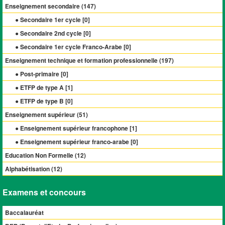
Enseignement secondaire (
147
)
● Secondaire 1er cycle [
0
]
● Secondaire 2nd cycle [
0
]
● Secondaire 1er cycle Franco-Arabe [
0
]
Enseignement technique et formation professionnelle (
197
)
● Post-primaire [
0
]
● ETFP de type A [
1
]
● ETFP de type B [
0
]
Enseignement supérieur (
51
)
● Enseignement supérieur francophone [
1
]
● Enseignement supérieur franco-arabe [
0
]
Education Non Formelle (
12
)
Alphabétisation (
12
)
Examens et concours
Baccalauréat