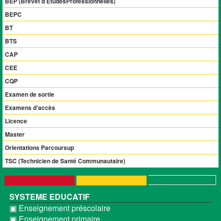
BEP (Brevet d’EtudesProfessionnelles)
BEPC
BT
BTS
CAP
CEE
CQP
Examen de sortie
Examens d'accès
Licence
Master
Orientations Parcoursup
TSC (Technicien de Santé Communautaire)
SYSTEME EDUCATIF
▣ Enseignement préscolaire
▣ Enseignement primaire