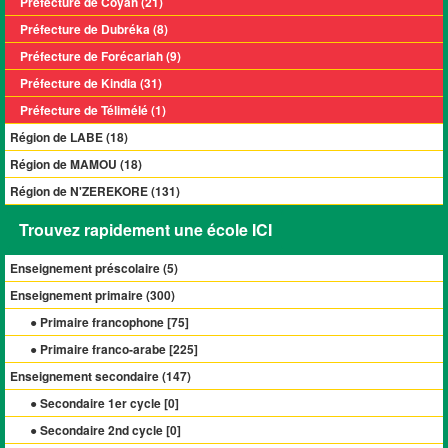
Préfecture de Coyah (21)
Préfecture de Dubréka (8)
Préfecture de Forécariah (9)
Préfecture de Kindia (31)
Préfecture de Télimélé (1)
Région de LABE (18)
Région de MAMOU (18)
Région de N'ZEREKORE (131)
Trouvez rapidement une école ICI
Enseignement préscolaire (
5
)
Enseignement primaire (
300
)
● Primaire francophone [
75
]
● Primaire franco-arabe [
225
]
Enseignement secondaire (
147
)
● Secondaire 1er cycle [
0
]
● Secondaire 2nd cycle [
0
]