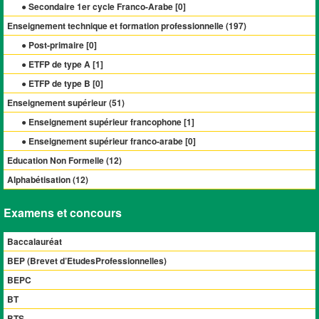
● Secondaire 1er cycle Franco-Arabe [
0
]
Enseignement technique et formation professionnelle (
197
)
● Post-primaire [
0
]
● ETFP de type A [
1
]
● ETFP de type B [
0
]
Enseignement supérieur (
51
)
● Enseignement supérieur francophone [
1
]
● Enseignement supérieur franco-arabe [
0
]
Education Non Formelle (
12
)
Alphabétisation (
12
)
Examens et concours
Baccalauréat
BEP (Brevet d’EtudesProfessionnelles)
BEPC
BT
BTS