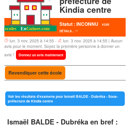
préfecture de
Kindia centre
Statut : INCONNU
VOIR
DÉTAILS...
lun. 3 nov. 2025 à 14:55 -
lun. 3 nov. 2025 à 14:55 | Aucun
avis pour le moment. Soyez la première personne à donner un
avis !
Donnez un avis maintenant
Revendiquer cette école
Voir les résultats d'examens pour Ismaël BALDE - Dubréka - Sous-
préfecture de Kindia centre
Ismaël BALDE - Dubréka en bref :