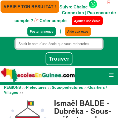
VERIFIE TON RESULTAT !
Suivre Chaîne
Connexion
| Pas encore de
compte ?
Créer compte
Ajouter une école
|
Poster annonce
Aide aux exos
REGIONS
>>
Préfectures
>>
Sous-préfectures
>>
Quartiers /
Villages
>>
Ismaël BALDE -
Dubréka - Sous-