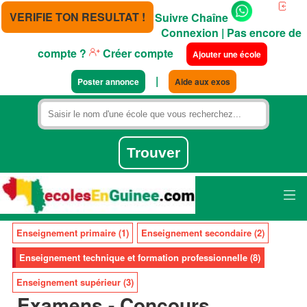
VERIFIE TON RESULTAT !
Suivre Chaîne
Connexion
| Pas encore de
compte ?
Créer compte
Ajouter une école
|
Poster annonce
Aide aux exos
Enseignement primaire (1)
Enseignement secondaire (2)
Enseignement technique et formation professionnelle (8)
Enseignement supérieur (3)
Examens - Concours