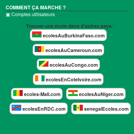
COMMENT ÇA MARCHE ?
▣ Comptes utilisateurs
Trouver une école dans d'autres pays :
ecolesAuBurkinaFaso.com
ecolesAuCameroun.com
ecolesAuCongo.com
ecolesEnCoteIvoire.com
ecoles-Mali.com
ecolesAuNiger.com
ecolesEnRDC.com
senegalEcoles.com