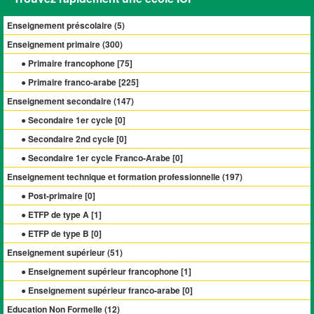
Enseignement préscolaire (
5
)
Enseignement primaire (
300
)
● Primaire francophone [
75
]
● Primaire franco-arabe [
225
]
Enseignement secondaire (
147
)
● Secondaire 1er cycle [
0
]
● Secondaire 2nd cycle [
0
]
● Secondaire 1er cycle Franco-Arabe [
0
]
Enseignement technique et formation professionnelle (
197
)
● Post-primaire [
0
]
● ETFP de type A [
1
]
● ETFP de type B [
0
]
Enseignement supérieur (
51
)
● Enseignement supérieur francophone [
1
]
● Enseignement supérieur franco-arabe [
0
]
Education Non Formelle (
12
)