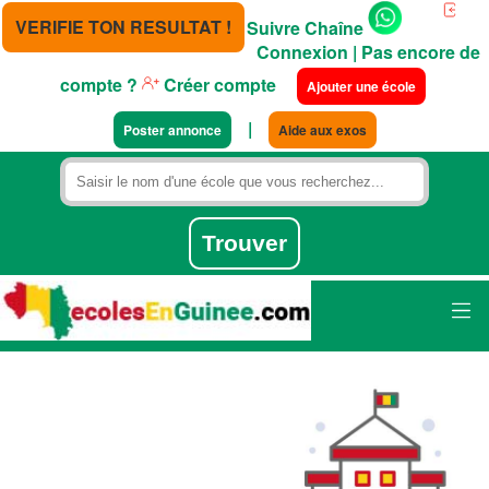
VERIFIE TON RESULTAT !
Suivre Chaîne
Connexion
| Pas encore de
compte ?
Créer compte
Ajouter une école
|
Poster annonce
Aide aux exos