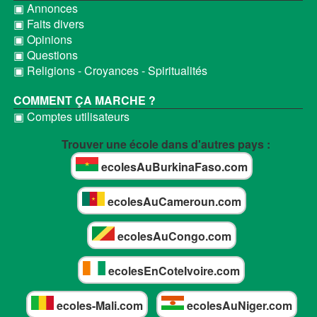
▣ Annonces
▣ Faits divers
▣ Opinions
▣ Questions
▣ Religions - Croyances - Spiritualités
COMMENT ÇA MARCHE ?
▣ Comptes utilisateurs
Trouver une école dans d'autres pays :
ecolesAuBurkinaFaso.com
ecolesAuCameroun.com
ecolesAuCongo.com
ecolesEnCoteIvoire.com
ecoles-Mali.com
ecolesAuNiger.com